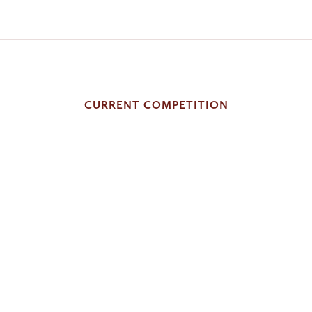
CURRENT COMPETITION