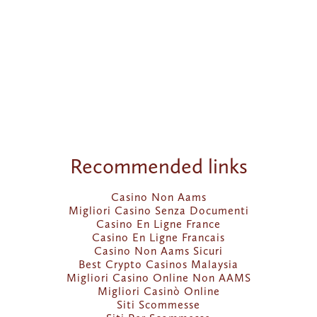
Recommended links
Casino Non Aams
Migliori Casino Senza Documenti
Casino En Ligne France
Casino En Ligne Francais
Casino Non Aams Sicuri
Best Crypto Casinos Malaysia
Migliori Casino Online Non AAMS
Migliori Casinò Online
Siti Scommesse