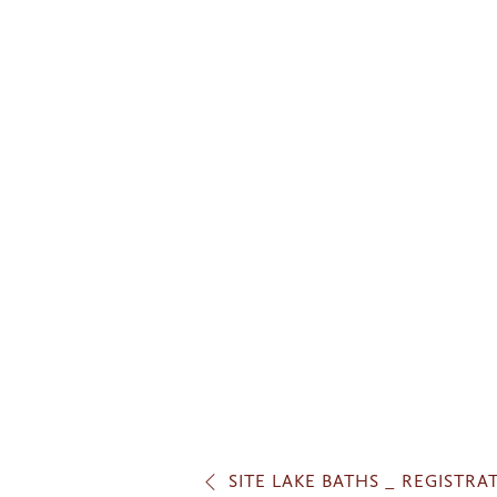
SITE LAKE BATHS _ REGISTRA