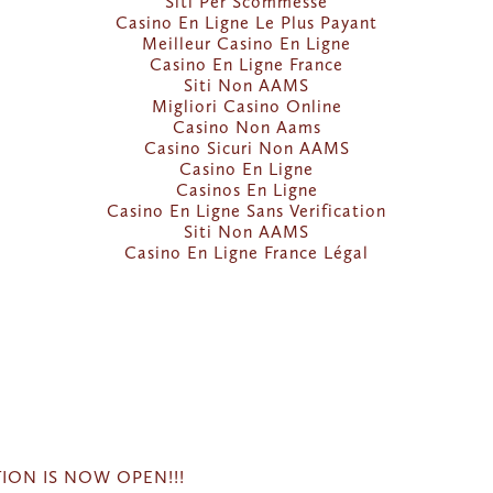
Siti Per Scommesse
Casino En Ligne Le Plus Payant
Meilleur Casino En Ligne
Casino En Ligne France
Siti Non AAMS
Migliori Casino Online
Casino Non Aams
Casino Sicuri Non AAMS
Casino En Ligne
Casinos En Ligne
Casino En Ligne Sans Verification
Siti Non AAMS
Casino En Ligne France Légal
TION IS NOW OPEN!!!