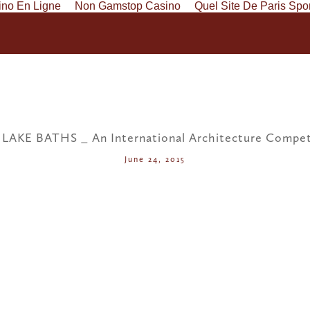
ino En Ligne
Non Gamstop Casino
Quel Site De Paris Sport
 LAKE BATHS _ An International Architecture Compet
June 24, 2015