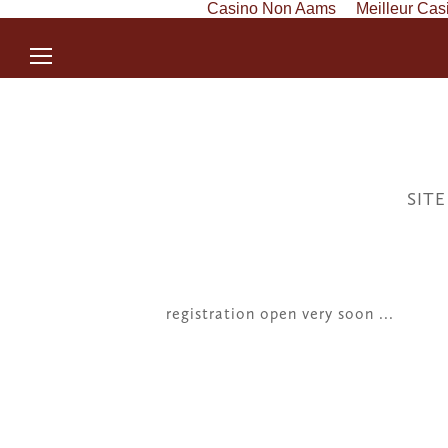
Casino Non Aams
Meilleur Cas
SITE
registration open very soon ...