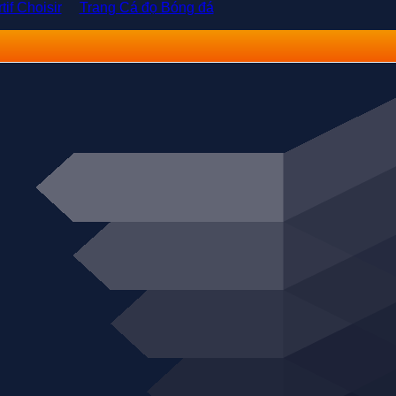
if Choisir
Trang Cá đọ Bóng đá